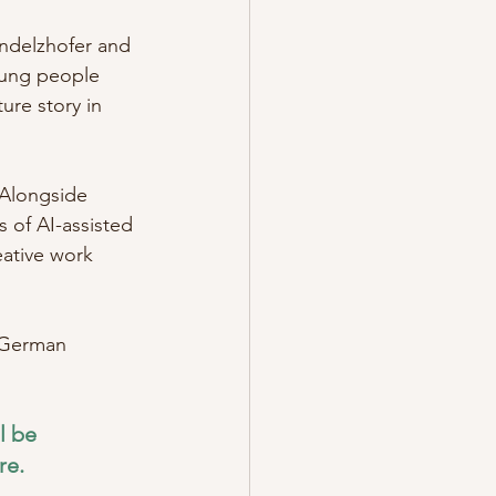
andelzhofer and 
oung people 
re story in 
 Alongside 
s of AI-assisted 
eative work 
 German 
l be 
re.