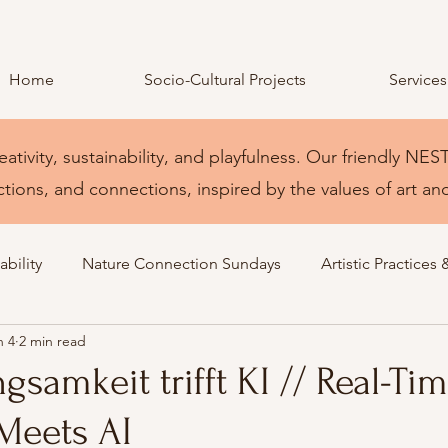
Home
Socio-Cultural Projects
Services
eativity, sustainability, and playfulness. Our friendly 
ctions, and connections, inspired by the values of art an
bility
Nature Connection Sundays
Artistic Practices 
n 4
2 min read
gsamkeit trifft KI // Real-Ti
Meets AI