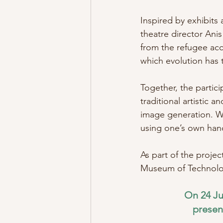
Inspired by exhibits
theatre director An
from the refugee acc
which evolution has 
Together, the partic
traditional artistic 
image generation. We
using one’s own han
As part of the proje
Museum of Technolog
On 24 Ju
presen