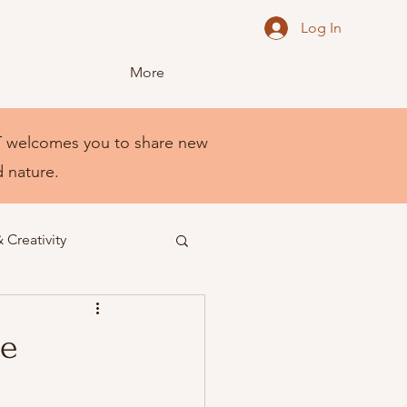
Log In
More
NEST welcomes you to share new
d nature.
& Creativity
me