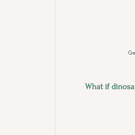
Ge
What if dinosau