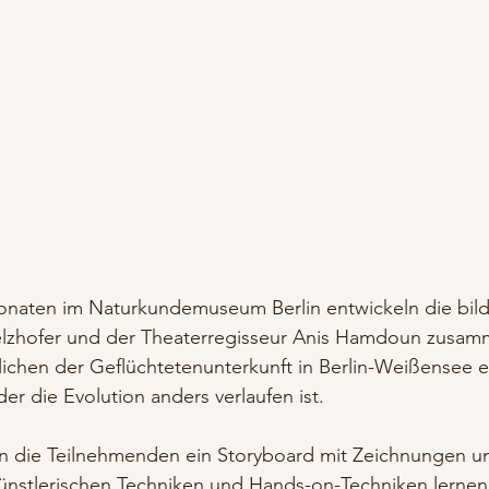
naten im Naturkundemuseum Berlin entwickeln die bil
elzhofer und der Theaterregisseur Anis Hamdoun zusam
ichen der Geflüchtetenunterkunft in Berlin-Weißensee e
der die Evolution anders verlaufen ist.
 die Teilnehmenden ein Storyboard mit Zeichnungen un
ünstlerischen Techniken und Hands-on-Techniken lernen