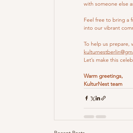
with someone else as
Feel free to bring a 
into our vibrant com
To help us prepare, w
kulturnestberlin@gm
Let’s make this celeb
Warm greetings,
KulturNest team
Recent Posts