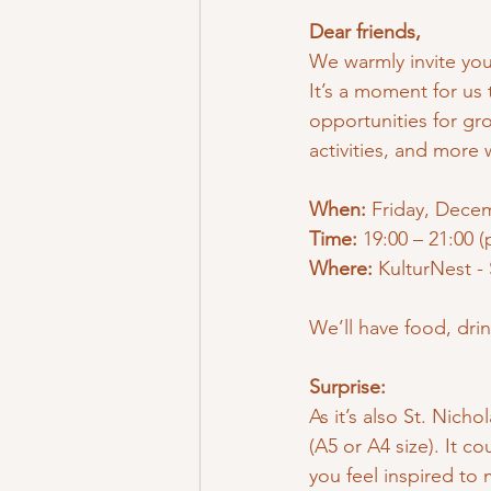
Dear friends,
We warmly invite you 
It’s a moment for us 
opportunities for gr
activities, and more 
When:
 Friday, Dece
Time:
 19:00 – 21:00 
Where:
 KulturNest -
We’ll have food, dri
Surprise:
As it’s also St. Nic
(A5 or A4 size). It c
you feel inspired to