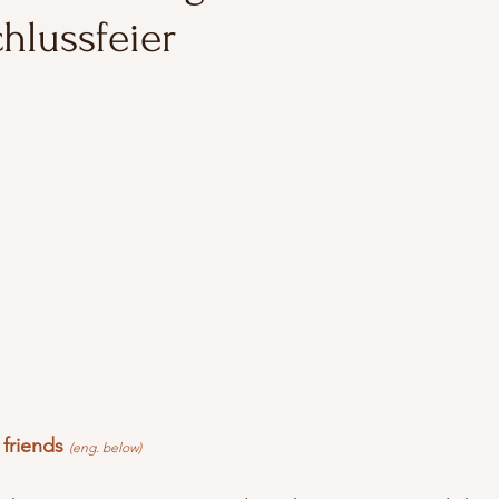
hlussfeier
friends 
(eng. below)