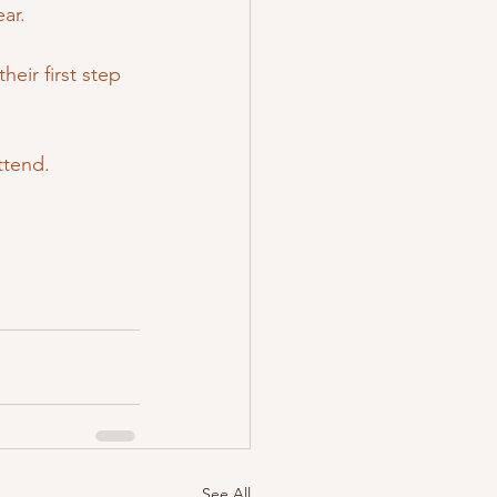
ar.
heir first step 
ttend.
See All