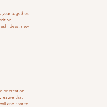
s year together. 
citing 
resh ideas, new 
e or creation 
creative that 
wall and shared 