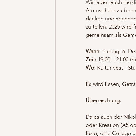
Wir laden euch herzl
Atmosphäre zu beend
danken und spannen
zu teilen. 2025 wird
gemeinsam als Geme
Wann:
 Freitag, 6. D
Zeit:
 19:00 – 21:00 (b
Wo:
 KulturNest - Stu
Es wird Essen, Getr
Überraschung:
Da es auch der Nikol
oder Kreation (A5 od
Foto, eine Collage od