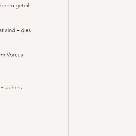
erem geteilt 
t sind – dies 
im Voraus 
es Jahres 