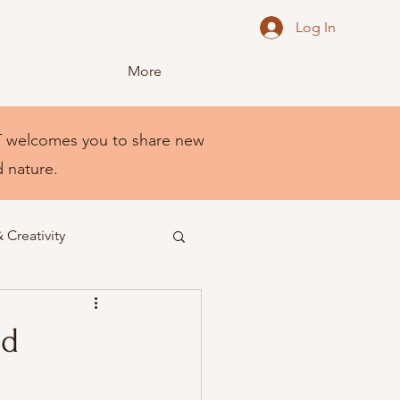
Log In
More
NEST welcomes you to share new
d nature.
& Creativity
nd