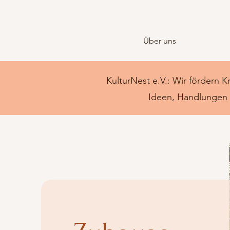
Über uns
KulturNest e.V.: Wir fördern K
Ideen, Handlungen u