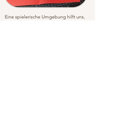
Eine spielerische Umgebung hilft uns,
die Schwierigkeiten zu vergessen und
ganz natürlich zu lernen. Wenn wir
unseren Körper einbeziehen und uns
auf verschiedenen Ebenen beteiligen,
geht das Lernen leicht von der Hand
und wir merken uns Sachen schnell.
In jeder Runde dieses Projekts sehen
wir das bestätigt: Die Kraft der
Kreativität und Verspieltheit hat das
Lernen, das Wachstum und die
Solidarität verbessert.
Europäisches Solidaritätskorps
ESC30-SOL
Solidaritätsprojekte