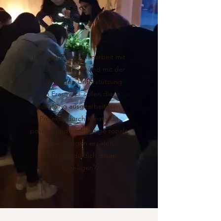
In enger Zusammenarbeit mit
anderen Ländern und mit der
großzügigen Unterstützung
von Erasmus+ sollen diese
sorgfältig ausgearbeiteten
Projekte durch Kreativität
positive und nachhaltige soziale
Auswirkungen erzielen.
Möchtest du dich daran
beteiligen?