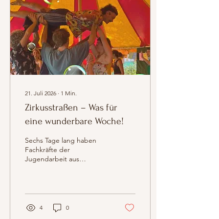
Berlin entwickelten die
Teilnehmenden
gemeinsam mit dem
Theaterregisseur Anis
Hamdoun und der
Künstlerin Eva
Randelzhofer eine...
21. Juli 2026
∙
1
Min.
Zirkusstraßen – Was für
eine wunderbare Woche!
Sechs Tage lang haben
Fachkräfte der
Jugendarbeit aus
Frankreich und
Deutschland bei
Zirkusstraßen erlebt, dass
Sozialzirkus so viel mehr ist
als nur eine Sammlung
4
0
artistischer Techniken. Er