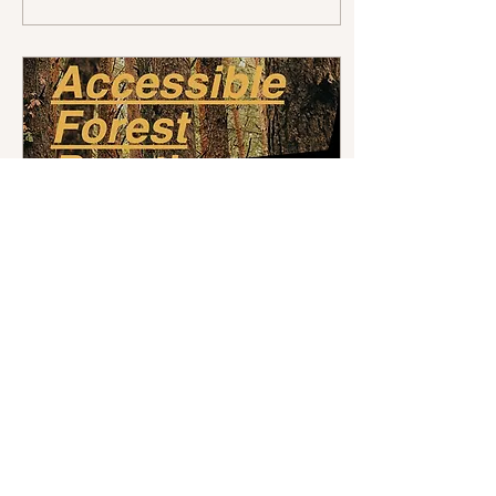
lädt uns ein, anders
zuzuhören, Unsicherheiten
anzunehmen, gemeinsam
zu lachen, zu
improvisieren, mutig zu
sein, Verletzlichkeit
zuzulassen und
miteinander etwas Neues
zu erschaffen. Vom ersten
Kennenlernen und
Vertrauensaufbau bis hin
zum Clowning auf den
Straßen Berlins wurde jede
Übung zu einer...
25. Juli 2025
∙
1
Min.
Natur für alle - Accessible
Forest Practice
Aufruf an alle Pädagogen!!
Bei Kulturnest e.V. sind wir
überzeugt: Die Natur