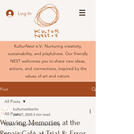
Log In
KulturNest e.V.: Nurturing creativity,
sustainability, and playfulness. Our friendly
NEST welcomes you to share new ideas,
actions, and connections, inspired by the
values of art and nature.
Post
All Posts
kulturnestberlin
All Posts
Jan 27, 2025
3 min read
Weaving Memories at the
Urban Nature & Sustainability
Repair Café at Trial & Error