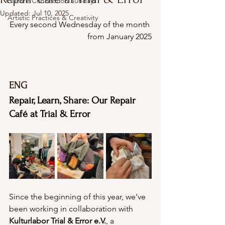
Nature Connection Sundays
Updated:
Jul 10, 2025
Artistic Practices & Creativity
Every second Wednesday of the month 
from January 2025
ENG
Repair, Learn, Share: Our Repair 
Café at Trial & Error
Since the beginning of this year, we’ve 
been working in collaboration with 
Kulturlabor Trial & Error e.V.
, a 