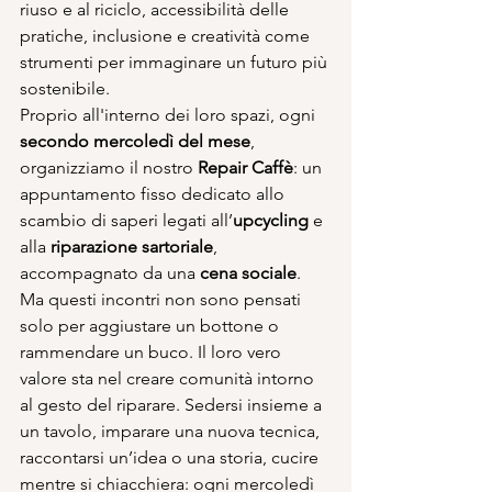
riuso e al riciclo, accessibilità delle 
pratiche, inclusione e creatività come 
strumenti per immaginare un futuro più 
sostenibile.
Proprio all'interno dei loro spazi, ogni 
secondo mercoledì del mese
, 
organizziamo il nostro 
Repair Caffè
: un 
appuntamento fisso dedicato allo 
scambio di saperi legati all’
upcycling
 e 
alla 
riparazione sartoriale
, 
accompagnato da una 
cena sociale
.
Ma questi incontri non sono pensati 
solo per aggiustare un bottone o 
rammendare un buco. Il loro vero 
valore sta nel creare comunità intorno 
al gesto del riparare. Sedersi insieme a 
un tavolo, imparare una nuova tecnica, 
raccontarsi un’idea o una storia, cucire 
mentre si chiacchiera: ogni mercoledì 